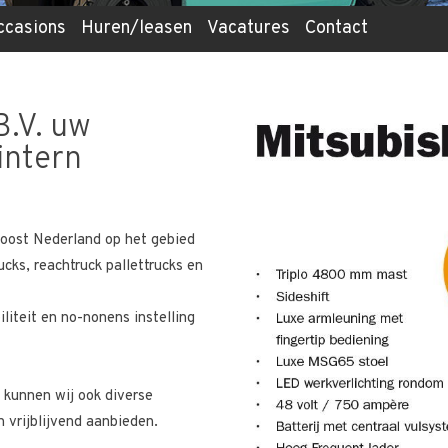
ccasions
Huren/leasen
Vacatures
Contact
B.V. uw
 intern
n oost Nederland op het gebied
cks, reachtruck pallettrucks en
iliteit en no-nonens instelling
t kunnen wij ook diverse
vrijblijvend aanbieden.