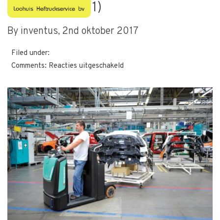
1386152826 (1)
By inventus,
2nd oktober 2017
Filed under:
voor
Comments:
Reacties uitgeschakeld
1386152826
(1)