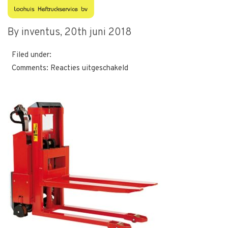
self-maxi-2
By inventus,
20th juni 2018
Filed under:
voor
Comments:
Reacties uitgeschakeld
self-
maxi-
2