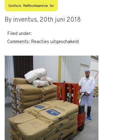
self-maxi-4
By inventus,
20th juni 2018
Filed under:
voor
Comments:
Reacties uitgeschakeld
self-
maxi-
4