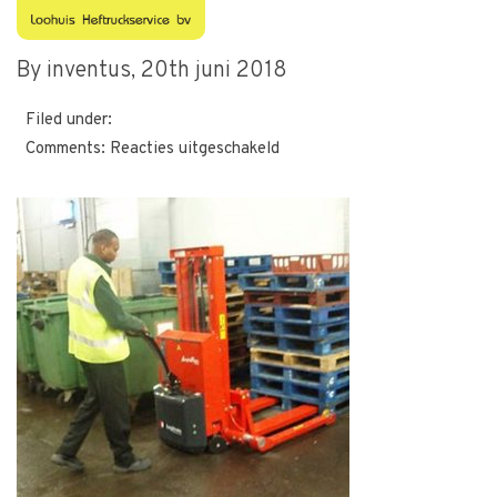
self-maxi-4
By inventus,
20th juni 2018
Filed under:
voor
Comments:
Reacties uitgeschakeld
self-
maxi-
4