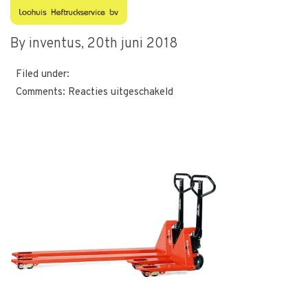
panther-flex-1
By inventus,
20th juni 2018
Filed under:
voor
Comments:
Reacties uitgeschakeld
panther-
flex-
1