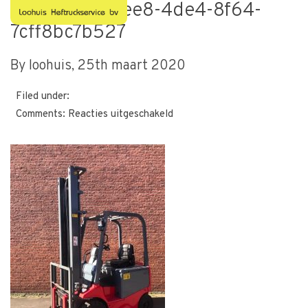
09355240-bee8-4de4-8f64-
7cff8bc7b527
By loohuis,
25th maart 2020
Filed under:
voor
Comments:
Reacties uitgeschakeld
09355240-
bee8-
4de4-
8f64-
7cff8bc7b527