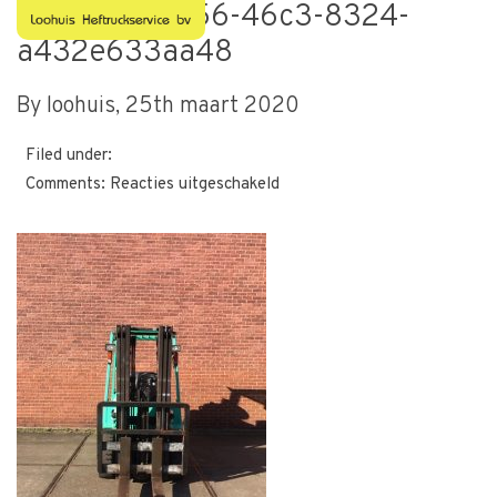
fdcfae83-6656-46c3-8324-
a432e633aa48
By loohuis,
25th maart 2020
Filed under:
voor
Comments:
Reacties uitgeschakeld
fdcfae83-
6656-
46c3-
8324-
a432e633aa48