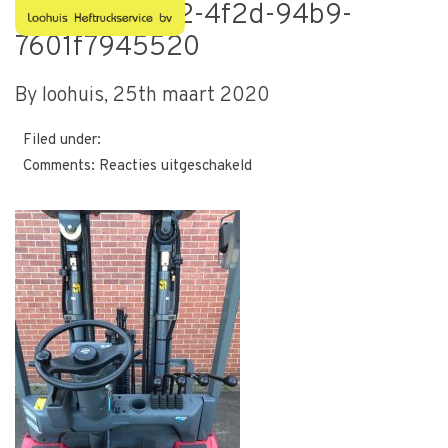
1916ae1f-3312-4f2d-94b9-
7601f7945520
By loohuis,
25th maart 2020
Filed under:
voor
Comments:
Reacties uitgeschakeld
1916ae1f-
3312-
4f2d-
94b9-
7601f7945520