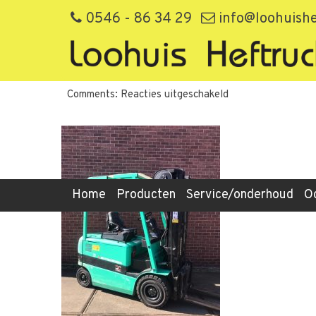
f2de74e5-d080-4aba-908d-
0546 - 86 34 29
info@loohuishe
By loohuis,
25th maart 2020
Filed under:
voor
Comments:
Reacties uitgeschakeld
f2de74e5-
d080-
4aba-
908d-
74f5c99fd6cd
Home
Producten
Service/onderhoud
O