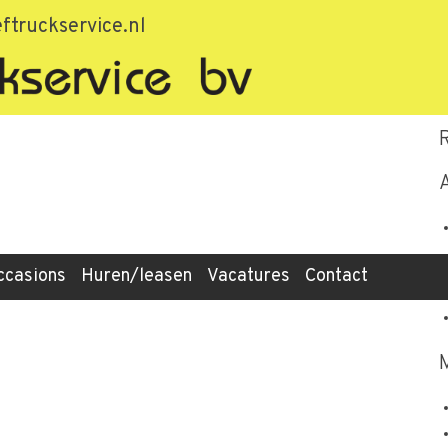
74f5c99fd6cd
ftruckservice.nl
ccasions
Huren/leasen
Vacatures
Contact