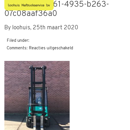
afbe9d68-b561-4935-b263-
07c08aaf36a0
By loohuis,
25th maart 2020
Filed under:
voor
Comments:
Reacties uitgeschakeld
afbe9d68-
b561-
4935-
b263-
07c08aaf36a0