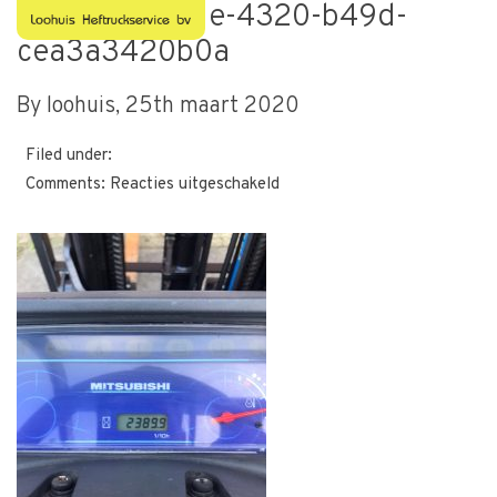
dc6ac2fd-9e1e-4320-b49d-
cea3a3420b0a
By loohuis,
25th maart 2020
Filed under:
voor
Comments:
Reacties uitgeschakeld
dc6ac2fd-
9e1e-
4320-
b49d-
cea3a3420b0a