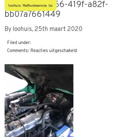
f425390c-b166-419f-a82f-
bb07a7661449
By loohuis,
25th maart 2020
Filed under:
voor
Comments:
Reacties uitgeschakeld
f425390c-
b166-
419f-
a82f-
bb07a7661449