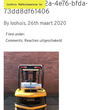
9e607be5-f22a-4e76-bfda-
73dd8df61406
By loohuis,
26th maart 2020
Filed under:
voor
Comments:
Reacties uitgeschakeld
9e607be5-
f22a-
4e76-
bfda-
73dd8df61406