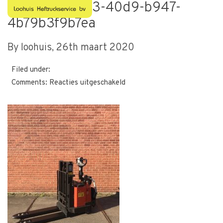
447a1246-ff33-40d9-b947-
4b79b3f9b7ea
By loohuis,
26th maart 2020
Filed under:
voor
Comments:
Reacties uitgeschakeld
447a1246-
ff33-
40d9-
b947-
4b79b3f9b7ea