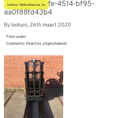
689ebdc4-07fe-4514-bf95-
aa0f88fd43b4
By loohuis,
26th maart 2020
Filed under:
voor
Comments:
Reacties uitgeschakeld
689ebdc4-
07fe-
4514-
bf95-
aa0f88fd43b4