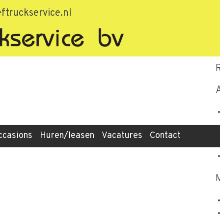
d0c9f1051426
ftruckservice.nl
ccasions
Huren/leasen
Vacatures
Contact