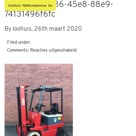
72b6157c-8536-45e8-88e9-
74131496f6fc
By loohuis,
26th maart 2020
Filed under:
voor
Comments:
Reacties uitgeschakeld
72b6157c-
8536-
45e8-
88e9-
74131496f6fc