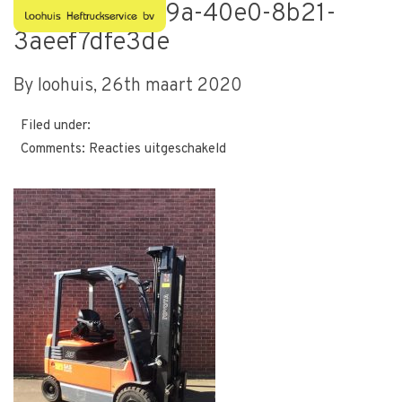
0469e80a-a79a-40e0-8b21-
3aeef7dfe3de
By loohuis,
26th maart 2020
Filed under:
voor
Comments:
Reacties uitgeschakeld
0469e80a-
a79a-
40e0-
8b21-
3aeef7dfe3de