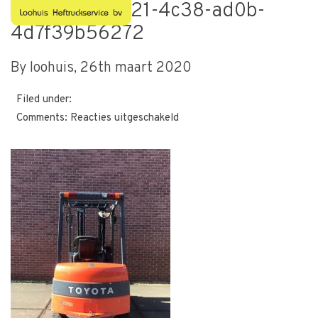
ad289bbe-7921-4c38-ad0b-
4d7f39b56272
By loohuis,
26th maart 2020
Filed under:
voor
Comments:
Reacties uitgeschakeld
ad289bbe-
7921-
4c38-
ad0b-
4d7f39b56272