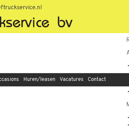
df20157a19ee
ftruckservice.nl
ccasions
Huren/leasen
Vacatures
Contact