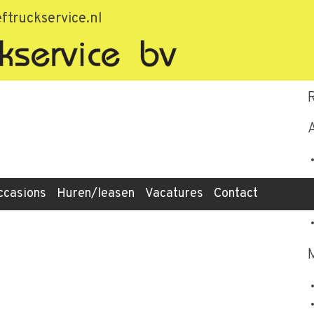
-c661fc609019
ftruckservice.nl
ccasions
Huren/leasen
Vacatures
Contact