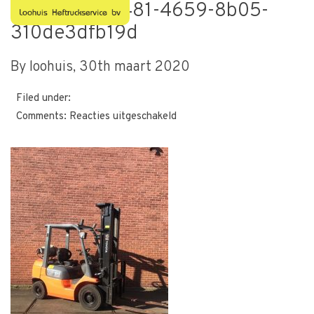
29b0b2ee-2481-4659-8b05-
310de3dfb19d
By loohuis,
30th maart 2020
Filed under:
voor
Comments:
Reacties uitgeschakeld
29b0b2ee-
2481-
4659-
8b05-
310de3dfb19d