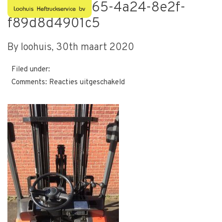
bbd9aa39-eb65-4a24-8e2f-
f89d8d4901c5
By loohuis,
30th maart 2020
Filed under:
voor
Comments:
Reacties uitgeschakeld
bbd9aa39-
eb65-
4a24-
8e2f-
f89d8d4901c5