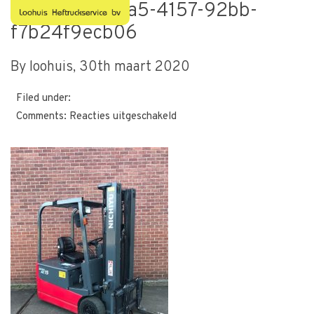
af798946-5ea5-4157-92bb-
f7b24f9ecb06
By loohuis,
30th maart 2020
Filed under:
voor
Comments:
Reacties uitgeschakeld
af798946-
5ea5-
4157-
92bb-
f7b24f9ecb06