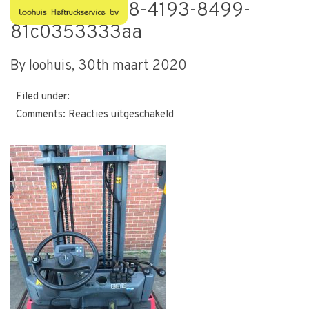
17000735-fd78-4193-8499-
81c0353333aa
By loohuis,
30th maart 2020
Filed under:
voor
Comments:
Reacties uitgeschakeld
17000735-
fd78-
4193-
8499-
81c0353333aa