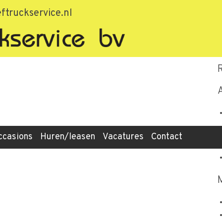
55b72e8d069c
ftruckservice.nl
ccasions
Huren/leasen
Vacatures
Contact