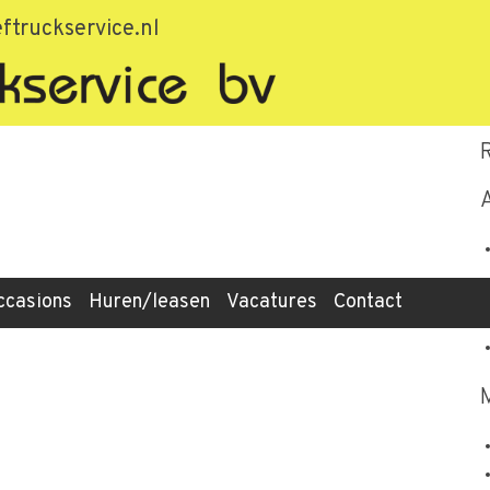
35a421cf5042
ftruckservice.nl
ccasions
Huren/leasen
Vacatures
Contact