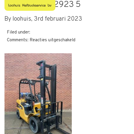
Cat GP25-502923 5
By loohuis,
3rd februari 2023
Filed under:
voor
Comments:
Reacties uitgeschakeld
Cat
GP25-
502923
5