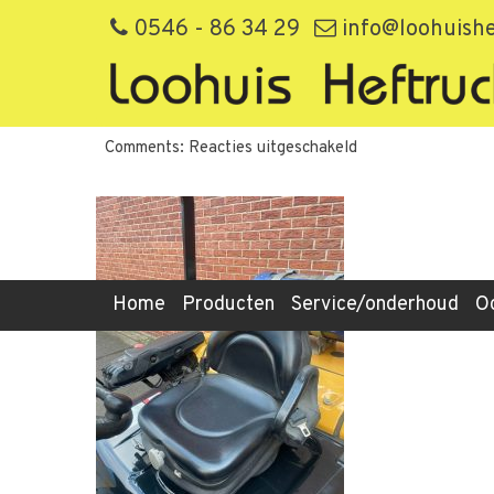
Cat GP25-502923 9
0546 - 86 34 29
info@loohuishe
By loohuis,
3rd februari 2023
Filed under:
voor
Comments:
Reacties uitgeschakeld
Cat
GP25-
502923
9
Home
Producten
Service/onderhoud
O