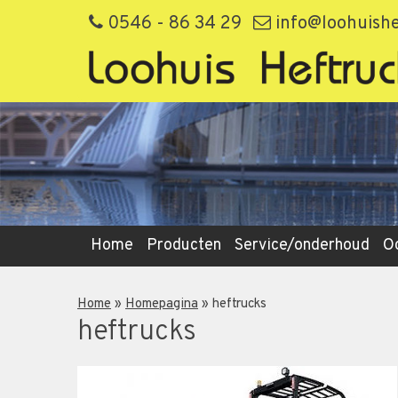
0546 - 86 34 29
info@loohuishe
Home
Producten
Service/onderhoud
O
Home
»
Homepagina
»
heftrucks
heftrucks