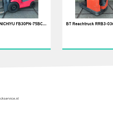
NYK/NICHIYU FB30PN-75BC-450MSF 0739 VERKOCHT!
BT Reachtruck RRB3-03
ckservice.nl