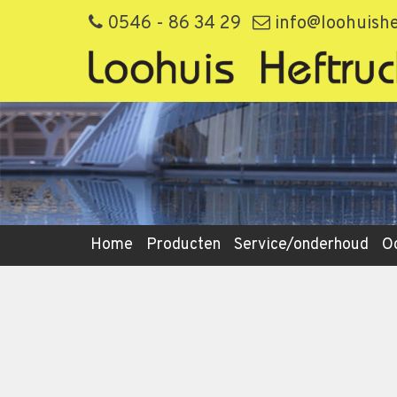
0546 - 86 34 29
info@loohuishe
Home
Producten
Service/onderhoud
O