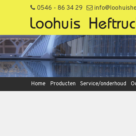
0546 - 86 34 29
info@loohuishe
Home
Producten
Service/onderhoud
O