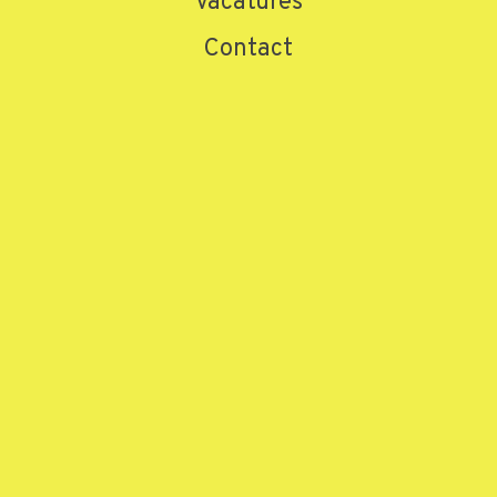
Vacatures
Contact
Home
»
Producten
»
LPG Heftrucks
»
Toyota FG25-9286
Toyota FG25-9286
Meer informatie aanvragen
Naam
*
E-mailadres
*
Telefoonnummer
*