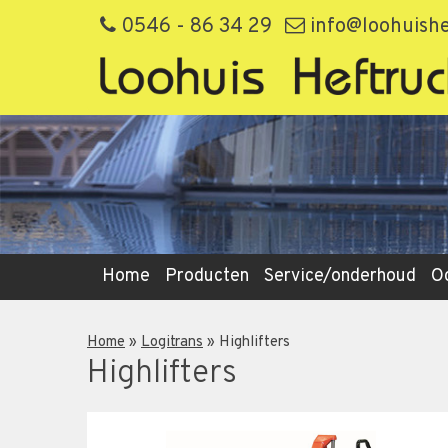
0546 - 86 34 29
info@loohuishe
Home
Producten
Service/onderhoud
O
Home
»
Logitrans
»
Highlifters
Highlifters