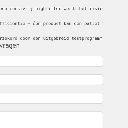
een roestvrij highlifter wordt het risico op bacte
fficiëntie - één product kan een pallet transporte
rzekerd door een uitgebreid testprogramma en in sa
nvragen