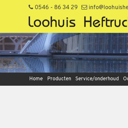
0546 - 86 34 29
info@loohuishe
Home
Producten
Service/onderhoud
O