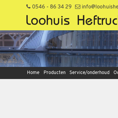
0546 - 86 34 29
info@loohuishe
Home
Producten
Service/onderhoud
O