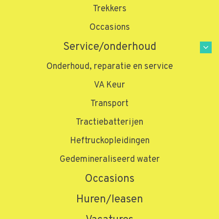
Trekkers
Occasions
Service/onderhoud
Onderhoud, reparatie en service
Home
»
Producten
»
Dieselheftrucks
»
Diesel 7.0 ton
Diesel 7.0 ton
VA Keur
Transport
FD70N
Tractiebatterijen
Deze krachtpatser is verkrijgbaar met een capaciteit van 7 ton.
Heftruckopleidingen
Dit hefvermogen wordt gekoppeld aan de legendarische
Gedemineraliseerd water
betrouwbaarheid van Mitsubishi. Daardoor ontstond een
compromisloze heftruck die ontworpen is om de klus te klaren,
Occasions
dag in, dag uit.
Huren/leasen
Meer informatie aanvragen