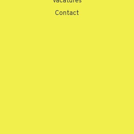
Vacatures
Naam
*
Contact
E-mailadres
*
Telefoonnummer
*
Bericht
*