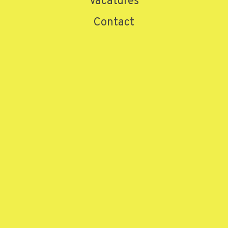
Vacatures
Contact
Home
»
Producten
»
Occasions
»
Mitsubishi PBPN2-00877
Mitsubishi PBPN2-00877
Meer informatie aanvragen
Naam
*
E-mailadres
*
Telefoonnummer
*