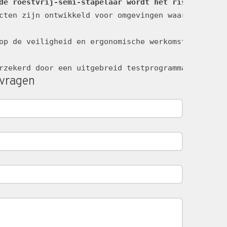
de roestvrij-semi-stapelaar wordt het risico op ba
cten zijn ontwikkeld voor omgevingen waar strenge h
op de veiligheid en ergonomische werkomstandighede
rzekerd door een uitgebreid testprogramma en in sa
nvragen