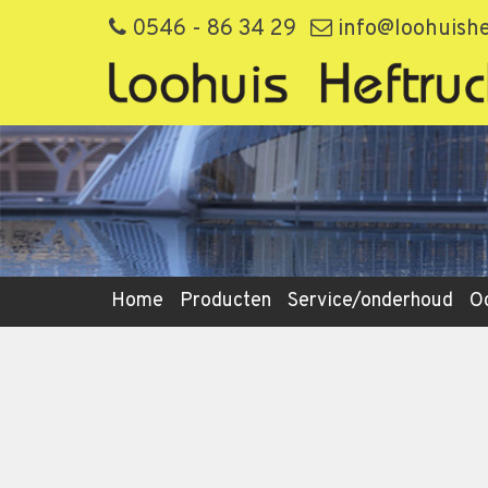
0546 - 86 34 29
info@loohuishe
Home
Producten
Service/onderhoud
O