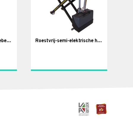
Handpallettruck (explosiebestendig)
Roestvrij-semi-elektrische highlifter