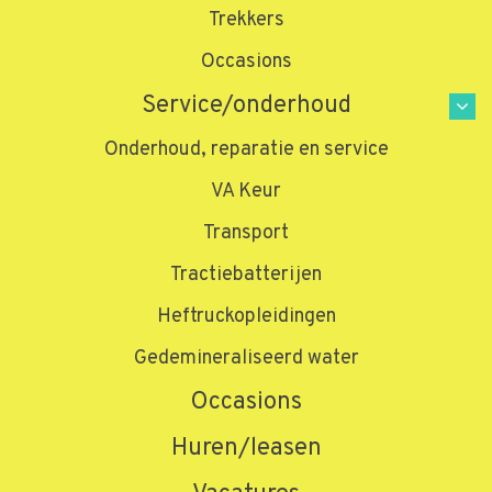
Trekkers
Occasions
Service/onderhoud
Onderhoud, reparatie en service
VA Keur
Transport
Tractiebatterijen
Heftruckopleidingen
Gedemineraliseerd water
Home
»
Producten
»
Stapelaars
»
Stapel 1,2 – 1,6 ton
Stapel 1,2 – 1,6 ton
Occasions
Huren/leasen
De SBP10-16N2 serie