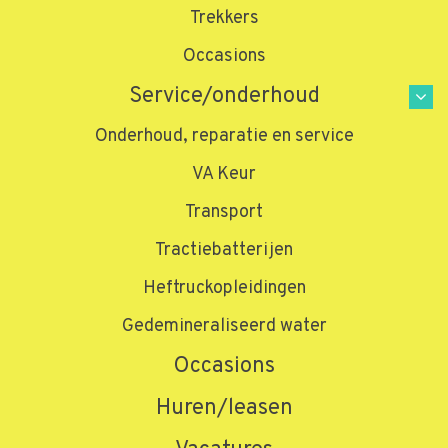
Trekkers
Occasions
Service/onderhoud
Onderhoud, reparatie en service
VA Keur
Transport
Tractiebatterijen
Heftruckopleidingen
Gedemineraliseerd water
Home
»
Producten
»
Stapelaars
»
Stapel 1,6 ton
Stapel 1,6 ton
Occasions
Huren/leasen
SBV16N serie / SBR12-20N serie